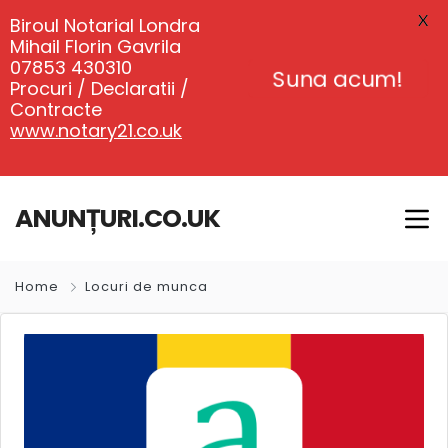
X
Biroul Notarial Londra
Mihail Florin Gavrila
07853 430310
Suna acum!
Procuri / Declaratii /
Contracte
www.notary21.co.uk
ANUNȚURI.CO.UK
Home
Locuri de munca