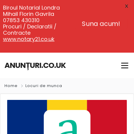
X
Biroul Notarial Londra
Mihail Florin Gavrila
07853 430310
Suna acum!
Procuri / Declaratii /
Contracte
www.notary21.co.uk
ANUNȚURI.CO.UK
Home
Locuri de munca