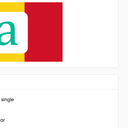
 single
mar