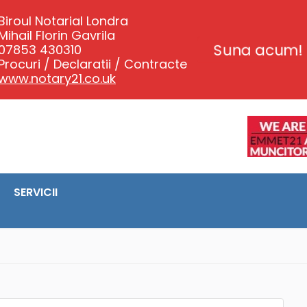
Biroul Notarial Londra
Mihail Florin Gavrila
07853 430310
Suna acum!
Procuri / Declaratii / Contracte
www.notary21.co.uk
SERVICII