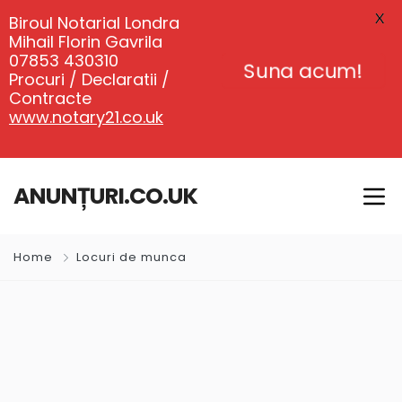
X
Biroul Notarial Londra
Mihail Florin Gavrila
07853 430310
Suna acum!
Procuri / Declaratii /
Contracte
www.notary21.co.uk
ANUNȚURI.CO.UK
Home
Locuri de munca