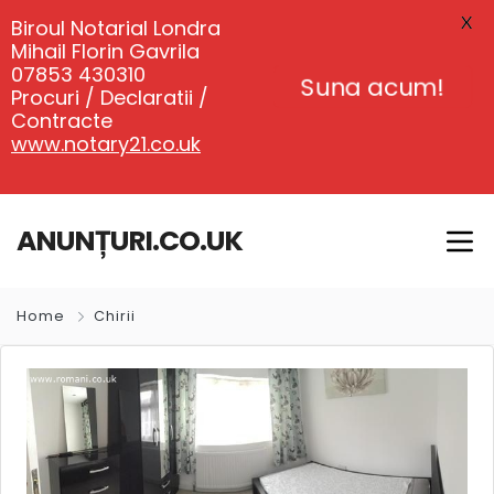
X
Biroul Notarial Londra
Mihail Florin Gavrila
07853 430310
Suna acum!
Procuri / Declaratii /
Contracte
www.notary21.co.uk
ANUNȚURI.CO.UK
Home
Chirii