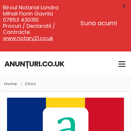
X
Biroul Notarial Londra
Mihail Florin Gavrila
07853 430310
Suna acum!
Procuri / Declaratii /
Contracte
www.notary21.co.uk
ANUNȚURI.CO.UK
Home
Chirii