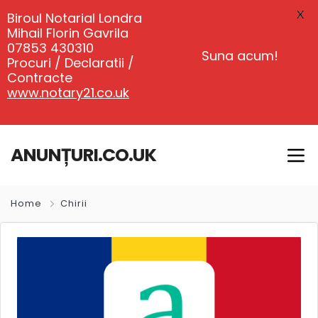
X
Biroul Notarial Londra
Mihail Florin Gavrila
07853 430310
Suna acum!
Procuri / Declaratii /
Contracte
www.notary21.co.uk
ANUNȚURI.CO.UK
Home
Chirii