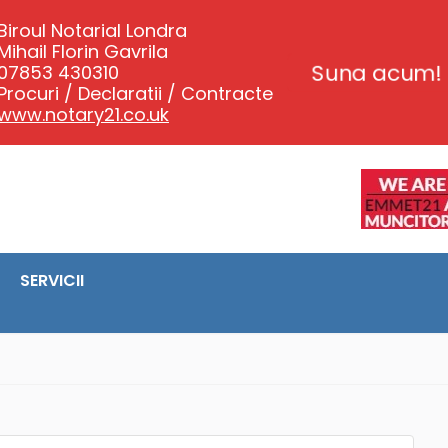
Biroul Notarial Londra
Mihail Florin Gavrila
07853 430310
Suna acum!
Procuri / Declaratii / Contracte
www.notary21.co.uk
SERVICII