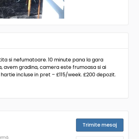
ita si nefumatoare. 10 minute pana la gara
ta, avem gradina, camera este frumoasa si ai
 hartie incluse in pret – £115/week. £200 depozit.
Trimite mesaj
urmă.