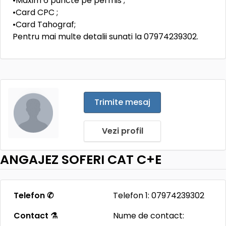
•Maxim 6 puncte pe permis ;
•Card CPC ;
•Card Tahograf;
Pentru mai multe detalii sunati la 07974239302.
Trimite mesaj
Vezi profil
ANGAJEZ SOFERI CAT C+E
Telefon ✆
Telefon 1: 07974239302
Contact ⚗
Nume de contact: