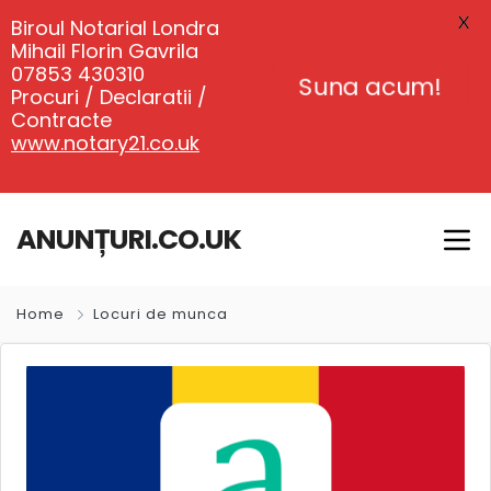
X
Biroul Notarial Londra
Mihail Florin Gavrila
07853 430310
Suna acum!
Procuri / Declaratii /
Contracte
www.notary21.co.uk
ANUNȚURI.CO.UK
Home
Locuri de munca